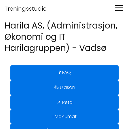
Treningsstudio
Harila AS, (Administrasjon,
Økonomi og IT
Harilagruppen) - Vadsø
❓ FAQ
👍 Ulasan
📌 Peta
ℹ️ Maklumat