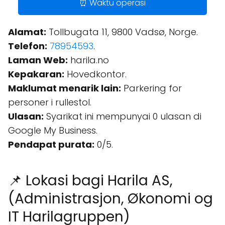
⏰ Waktu operasi
Alamat:
Tollbugata 11, 9800 Vadsø, Norge.
Telefon:
78954593
.
Laman Web:
harila.no
Kepakaran:
Hovedkontor.
Maklumat menarik lain:
Parkering for
personer i rullestol.
Ulasan:
Syarikat ini mempunyai 0 ulasan di
Google My Business.
Pendapat purata:
0/5.
📌 Lokasi bagi Harila AS,
(Administrasjon, Økonomi og
IT Harilagruppen)