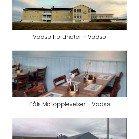
Vadsø Fjordhotell - Vadsø
Påls Matopplevelser - Vadsø