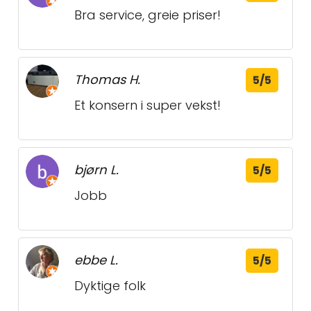
Bra service, greie priser!
Thomas H.
5/5
Et konsern i super vekst!
bjørn L.
5/5
Jobb
ebbe L.
5/5
Dyktige folk