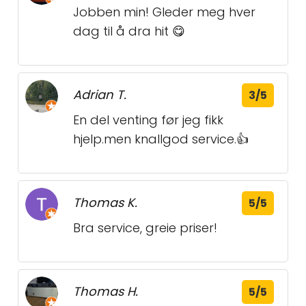
Jobben min! Gleder meg hver
dag til å dra hit 😋
Adrian T.
3/5
En del venting før jeg fikk
hjelp.men knallgod service.👍
Thomas K.
5/5
Bra service, greie priser!
Thomas H.
5/5