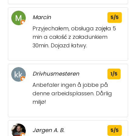
Marcin
5/5
Przyjechałem, obsługa zajęła 5
min a całość z załadunkiem
30min. Dojazd łatwy.
Drivhusmesteren
1/5
Anbefaler ingen å jobbe på
denne arbeidsplassen. Dårlig
miljø!
Jørgen A. B.
5/5