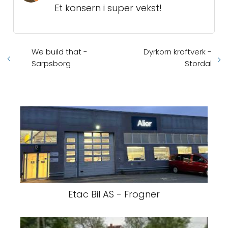
Et konsern i super vekst!
We build that -
Dyrkorn kraftverk -
Sarpsborg
Stordal
Etac Bil AS - Frogner