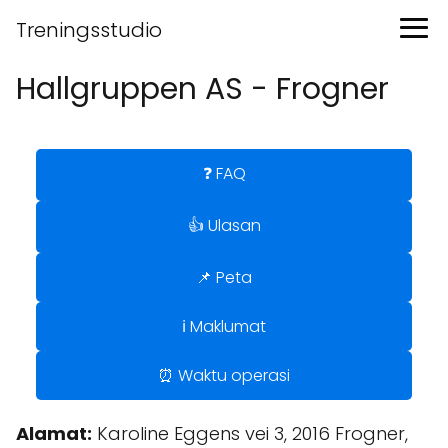
Treningsstudio
Hallgruppen AS - Frogner
❓ FAQ
👍 Ulasan
📌 Peta
ℹ️ Maklumat
⏰ Waktu operasi
Alamat:
Karoline Eggens vei 3, 2016 Frogner,