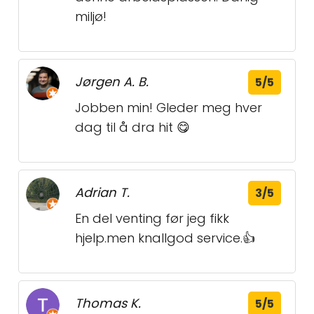
miljø!
Jørgen A. B.
5/5
Jobben min! Gleder meg hver
dag til å dra hit 😋
Adrian T.
3/5
En del venting før jeg fikk
hjelp.men knallgod service.👍
Thomas K.
5/5