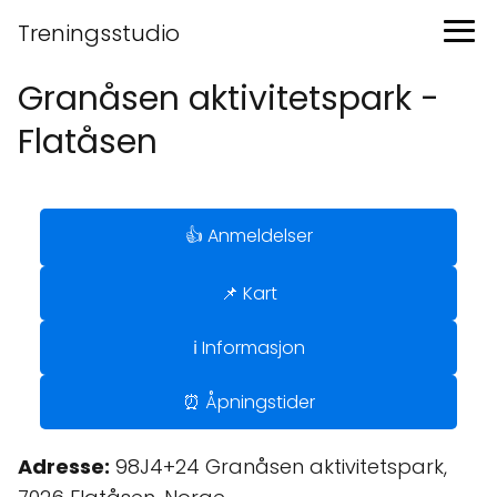
Treningsstudio
Granåsen aktivitetspark -
Flatåsen
👍 Anmeldelser
📌 Kart
ℹ️ Informasjon
⏰ Åpningstider
Adresse:
98J4+24 Granåsen aktivitetspark,