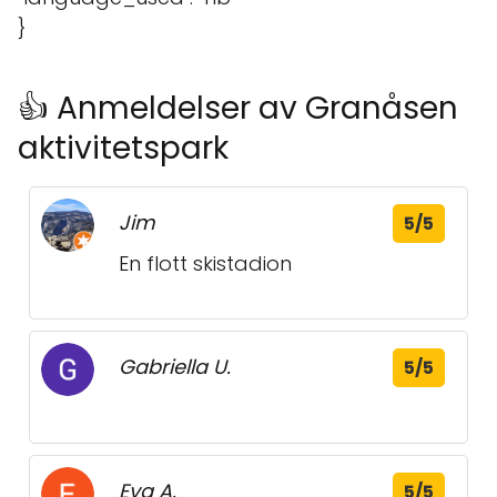
}
👍 Anmeldelser av Granåsen
aktivitetspark
Jim
5/5
En flott skistadion
Gabriella U.
5/5
Eva A.
5/5