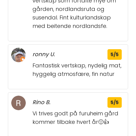
vertskap som fortalte mye om
gården, nordlandsruta og
susendal. Fint kulturlandskap
med beitende nordlandsfe.
ronny U.
5/5
Fantastisk vertskap, nydelig mat,
hyggelig atmosfære, fin natur
Rino B.
5/5
Vi trives godt på furuheim gård
kommer tilbake hvert år🙂👍