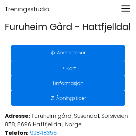
Treningsstudio
Furuheim Gård - Hattfjelldal
👍 Anmeldelser
📌 Kart
ℹ️ Informasjon
⏰ Åpningstider
Adresse:
Furuheim gård, Susendal, Sørsiveien
858, 8696 Hattfjelldal, Norge.
Telefon:
92848356
.