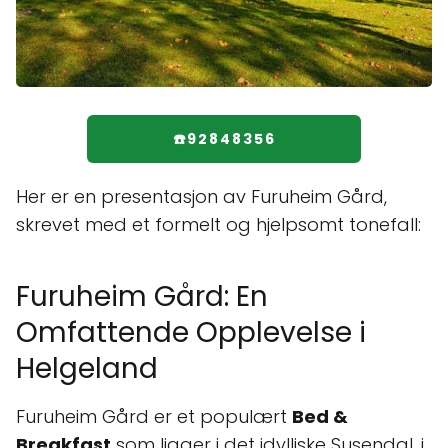
☎️92848356
Her er en presentasjon av Furuheim Gård,
skrevet med et formelt og hjelpsomt tonefall:
Furuheim Gård: En
Omfattende Opplevelse i
Helgeland
Furuheim Gård er et populært
Bed &
Breakfast
som ligger i det idylliske Susendal, i