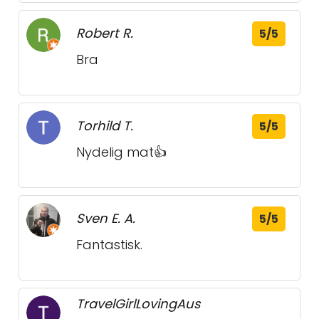
Robert R.
5/5
Bra
Torhild T.
5/5
Nydelig mat👍
Sven E. A.
5/5
Fantastisk.
TravelGirlLovingAus