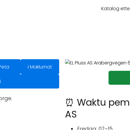
Katalog ette
Peta
ℹ️ Maklumat
i
orge.
⏰ Waktu pemb
AS
Fredag: 07–15