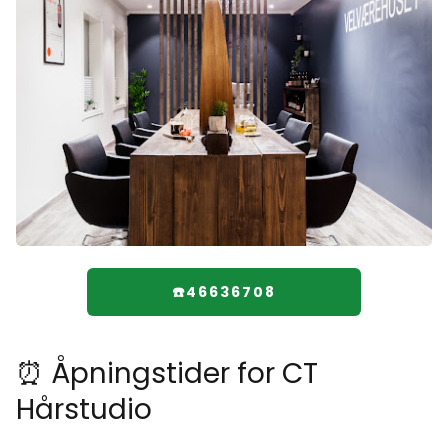
☎️46636708
⏰ Åpningstider for CT
Hårstudio