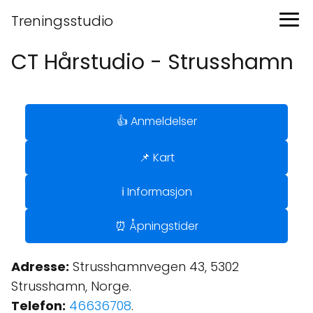
Treningsstudio
CT Hårstudio - Strusshamn
👍 Anmeldelser
📌 Kart
ℹ️ Informasjon
⏰ Åpningstider
Adresse:
Strusshamnvegen 43, 5302
Strusshamn, Norge.
Telefon:
46636708
.