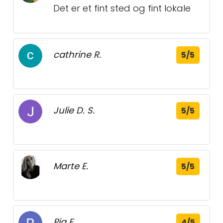
Det er et fint sted og fint lokale
cathrine R.
5/5
Julie D. S.
5/5
Marte E.
5/5
Pia E.
4/5