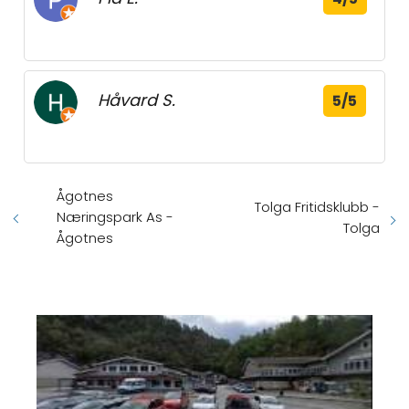
Håvard S.
5/5
Ågotnes
Tolga Fritidsklubb -
Næringspark As -
Tolga
Ågotnes