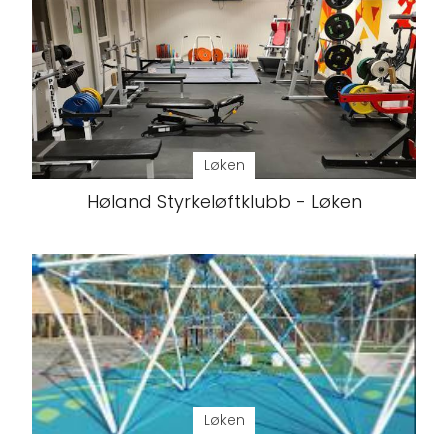
Løken
Høland Styrkeløftklubb - Løken
Løken