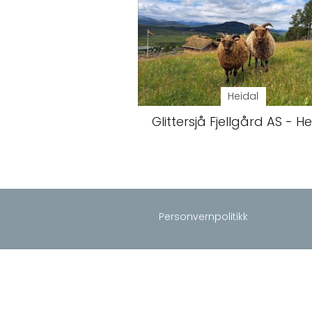
Heidal
Glittersjå Fjellgård AS - He
Personvernpolitikk