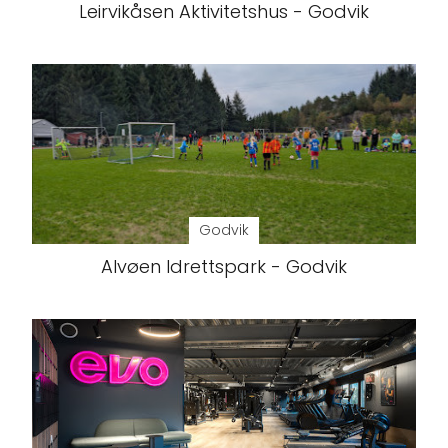
Leirvikåsen Aktivitetshus - Godvik
Godvik
Alvøen Idrettspark - Godvik