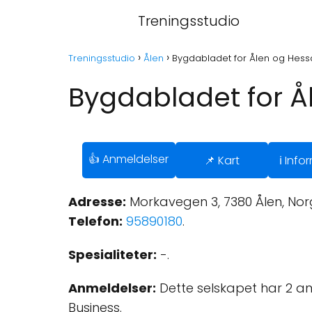
Treningsstudio
Treningsstudio
Ålen
Bygdabladet for Ålen og Hess
Bygdabladet for Å
👍 Anmeldelser
📌 Kart
ℹ️ Inf
Adresse:
Morkavegen 3, 7380 Ålen, Nor
Telefon:
95890180
.
Spesialiteter:
-.
Anmeldelser:
Dette selskapet har 2 a
Business.