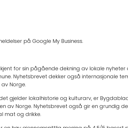
meldelser på Google My Business.
jent for sin pågående dekning av lokale nyheter og
une. Nyhetsbrevet dekker også internasjonale te
 av Norge.
 gjelder lokalhistorie og kulturarv, er Bygdablade
en av Norge. Nyhetsbrevet også gir en grundig dekn
al mat og drikke.
r en høy gjennomsnittlig mening på 4.5/5 basert 