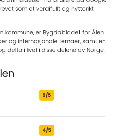
et som et verdifullt og nytterikt
alen kommune, er Bygdabladet for Ålen
ker og internasjonale temaer, samt en
g delta i livet i disse delene av Norge.
len
5/5
4/5