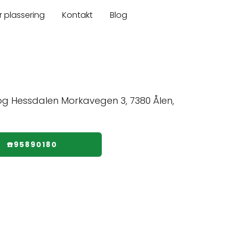
r plassering
Kontakt
Blog
☎️95890180