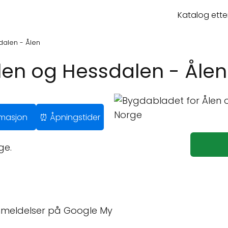
Katalog ette
dalen - Ålen
len og Hessdalen - Ålen
ormasjon
⏰ Åpningstider
ge.
nmeldelser på Google My