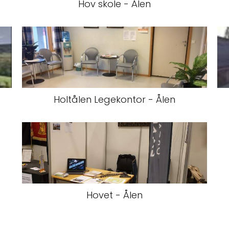
Hov skole - Ålen
Holtålen Legekontor - Ålen
Hovet - Ålen