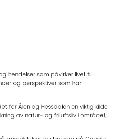
 hendelser som påvirker livet til
maer og perspektiver som har
t for Ålen og Hessdalen en viktig kilde
ing av natur- og friluftsliv i området,
på anmeldelser fra brukere på Google