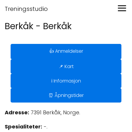
Treningsstudio
Berkåk - Berkåk
👍 Anmeldelser
📌 Kart
ℹ️ Informasjon
⏰ Åpningstider
Adresse:
7391 Berkåk, Norge.
Spesialiteter:
-.