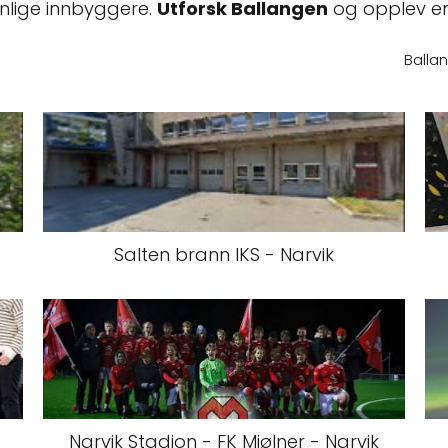
nnlige innbyggere.
Utforsk Ballangen
og opplev en
Balla
Salten brann IKS - Narvik
Narvik Stadion - FK Mjølner - Narvik