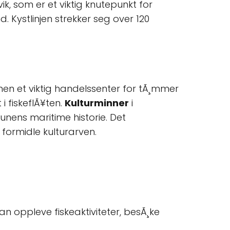
ik, som er et viktig knutepunkt for
 Kystlinjen strekker seg over 120
munen et viktig handelssenter for tÃ¸mmer
i fiskeflÃ¥ten.
Kulturminner
i
nens maritime historie. Det
formidle kulturarven.
 kan oppleve fiskeaktiviteter, besÃ¸ke