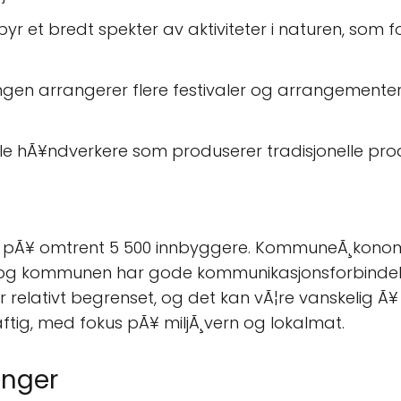
r et bredt spekter av aktiviteter i naturen, som fo
gen arrangerer flere festivaler og arrangementer
le hÃ¥ndverkere som produserer tradisjonelle prod
 pÃ¥ omtrent 5 500 innbyggere. KommuneÃ¸konom
tt, og kommunen har gode kommunikasjonsforbindel
r relativt begrenset, og det kan vÃ¦re vanskelig Ã
tig, med fokus pÃ¥ miljÃ¸vern og lokalmat.
inger