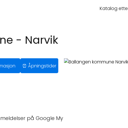
Katalog ette
e - Narvik
ormasjon
⏰ Åpningstider
nmeldelser på Google My