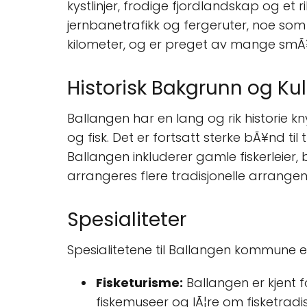
kystlinjer, frodige fjordlandskap og et rik
jernbanetrafikk og fergeruter, noe som 
kilometer, og er preget av mange smÃ¥ 
Historisk Bakgrunn og Kul
Ballangen har en lang og rik historie kny
og fisk. Det er fortsatt sterke bÃ¥nd til
Ballangen inkluderer gamle fiskerleie
arrangeres flere tradisjonelle arrange
Spesialiteter
Spesialitetene til Ballangen kommune er 
Fisketurisme:
Ballangen er kjent fo
fiskemuseer og lÃ¦re om fisketradi