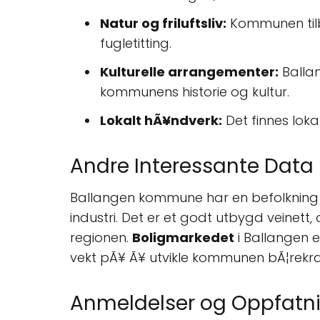
Natur og friluftsliv:
Kommunen tilby
fugletitting.
Kulturelle arrangementer:
Ballan
kommunens historie og kultur.
Lokalt hÃ¥ndverk:
Det finnes loka
Andre Interessante Data
Ballangen kommune har en befolkning
industri. Det er et godt utbygd veine
regionen.
Boligmarkedet
i Ballangen e
vekt pÃ¥ Ã¥ utvikle kommunen bÃ¦rekraf
Anmeldelser og Oppfatn