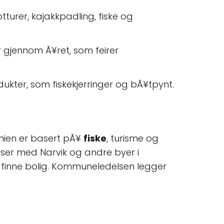
tturer, kajakkpadling, fiske og
 gjennom Ã¥ret, som feirer
ukter, som fiskekjerringer og bÃ¥tpynt.
ien er basert pÃ¥
fiske
, turisme og
ser med Narvik og andre byer i
¥ finne bolig. Kommuneledelsen legger