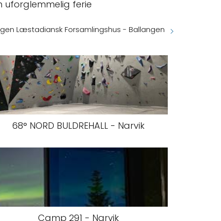
 uforglemmelig ferie
ngen Læstadiansk Forsamlingshus - Ballangen
68° NORD BULDREHALL - Narvik
Camp 291 - Narvik