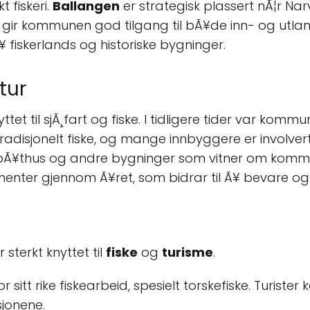
t fiskeri.
Ballangen
er strategisk plassert nÃ¦r Narv
gir kommunen god tilgang til bÃ¥de inn- og utland.
fiskerlands og historiske bygninger.
tur
ttet til sjÃ¸fart og fiske. I tidligere tider var kom
 tradisjonelt fiske, og mange innbyggere er involvert 
r, bÃ¥thus og andre bygninger som vitner om kommu
menter gjennom Ã¥ret, som bidrar til Ã¥ bevare og 
sterkt knyttet til
fiske
og
turisme
.
r sitt rike fiskearbeid, spesielt torskefiske. Turister
sjonene.