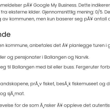
eldelser pÃ¥ Google My Business. Dette indikerer
a eksterne kilder. Gjennomsnittlig mening: 0/5. Det
ing av kommunen, men kun baserer seg pÃ¥ antall 
nde
en kommune, anbefales det Ã¥ planlegge turen i go
ller og pensjonater i Ballangen og Narvik.
eg til Ballangen med bil eller buss. Fergeruter 
landskapene, prÃ¸v fisket, besÃ¸k fiskemuseet og 
og sjÃ¸mat.
evelse for de som Ã¸nsker Ã¥ oppleve det autent