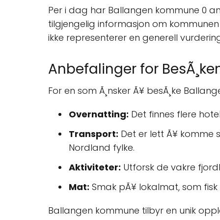
Per i dag har Ballangen kommune 0 anm
tilgjengelig informasjon om kommunen fr
ikke representerer en generell vurder
Anbefalinger for BesÃ¸ke
For en som Ã¸nsker Ã¥ besÃ¸ke Ballang
Overnatting:
Det finnes flere hote
Transport:
Det er lett Ã¥ komme s
Nordland fylke.
Aktiviteter:
Utforsk de vakre fjord
Mat:
Smak pÃ¥ lokalmat, som fisk 
Ballangen kommune tilbyr en unik oppl