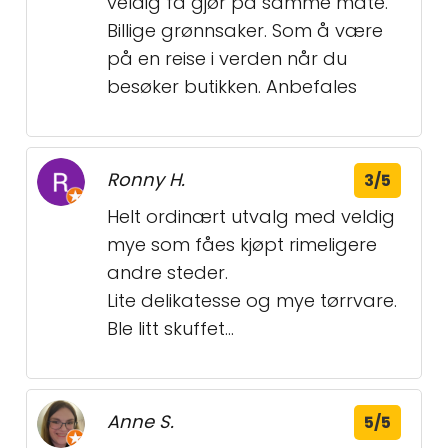
veldig få gjør på samme måte.
Billige grønnsaker. Som å være
på en reise i verden når du
besøker butikken. Anbefales
Ronny H.
3/5
Helt ordinært utvalg med veldig
mye som fåes kjøpt rimeligere
andre steder.
Lite delikatesse og mye tørrvare.
Ble litt skuffet...
Anne S.
5/5