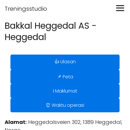
Treningsstudio
Bakkal Heggedal AS -
Heggedal
👍 Ulasan
📌 Peta
ℹ️ Maklumat
⏰ Waktu operasi
Alamat:
Heggedalsveien 302, 1389 Heggedal,