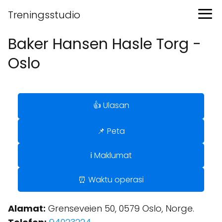
Treningsstudio
Baker Hansen Hasle Torg -
Oslo
👍 Ulasan
📌 Peta
ℹ️ Maklumat
⏰ Waktu operasi
Alamat:
Grenseveien 50, 0579 Oslo, Norge.