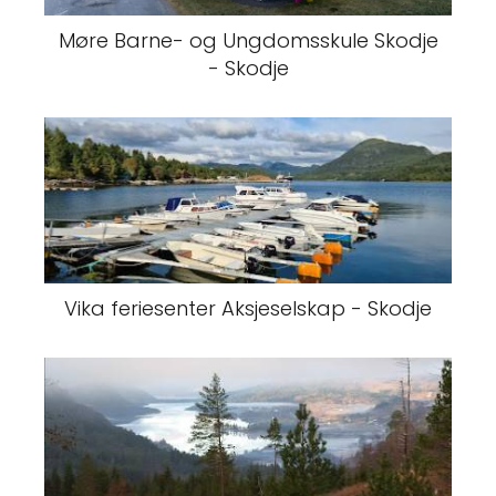
Møre Barne- og Ungdomsskule Skodje
- Skodje
Vika feriesenter Aksjeselskap - Skodje