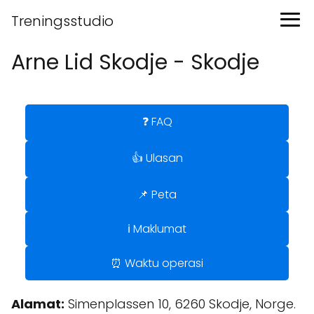
Treningsstudio
Arne Lid Skodje - Skodje
❓ FAQ
👍 Ulasan
📌 Peta
ℹ️ Maklumat
⏰ Waktu operasi
Alamat:
Simenplassen 10, 6260 Skodje, Norge.