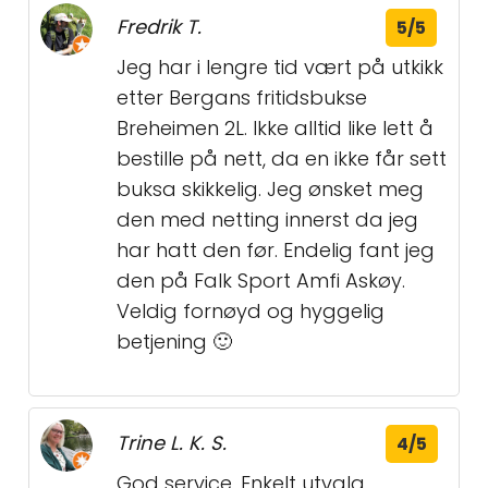
Fredrik T.
5/5
Jeg har i lengre tid vært på utkikk
etter Bergans fritidsbukse
Breheimen 2L. Ikke alltid like lett å
bestille på nett, da en ikke får sett
buksa skikkelig. Jeg ønsket meg
den med netting innerst da jeg
har hatt den før. Endelig fant jeg
den på Falk Sport Amfi Askøy.
Veldig fornøyd og hyggelig
betjening 🙂
Trine L. K. S.
4/5
God service. Enkelt utvalg.