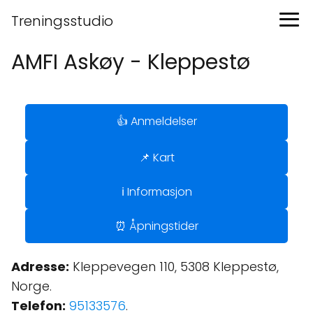
Treningsstudio
AMFI Askøy - Kleppestø
👍 Anmeldelser
📌 Kart
ℹ️ Informasjon
⏰ Åpningstider
Adresse:
Kleppevegen 110, 5308 Kleppestø,
Norge.
Telefon:
95133576
.