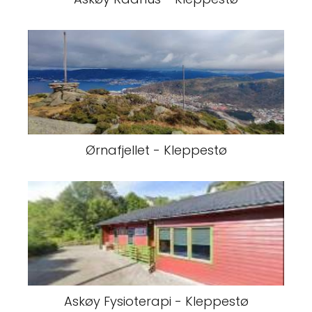
Ørnafjellet - Kleppestø
Askøy Fysioterapi - Kleppestø