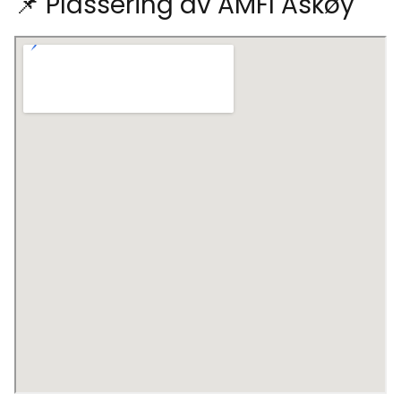
📌 Plassering av AMFI Askøy