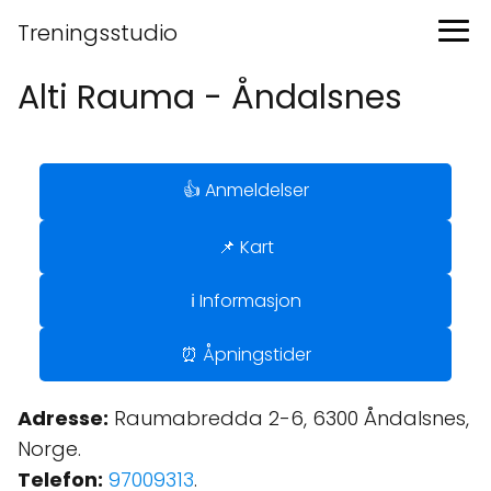
Treningsstudio
Alti Rauma - Åndalsnes
👍 Anmeldelser
📌 Kart
ℹ️ Informasjon
⏰ Åpningstider
Adresse:
Raumabredda 2-6, 6300 Åndalsnes,
Norge.
Telefon:
97009313
.