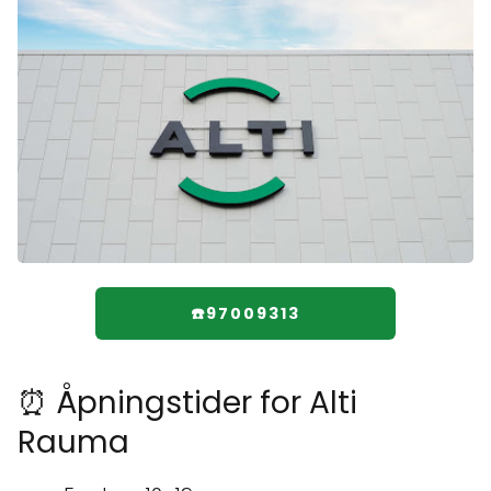
☎️97009313
⏰ Åpningstider for Alti
Rauma