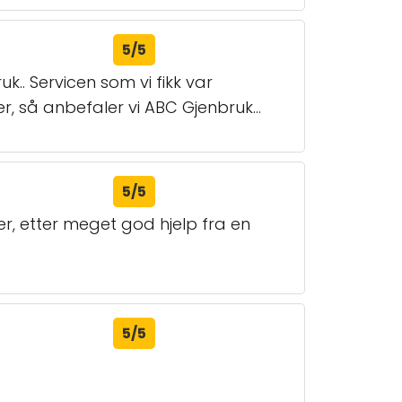
5/5
.. Servicen som vi fikk var
r, så anbefaler vi ABC Gjenbruk...
5/5
er, etter meget god hjelp fra en
5/5