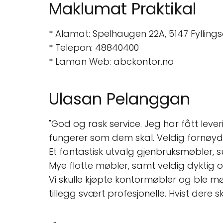
Maklumat Praktikal
* Alamat: Spelhaugen 22A, 5147 Fylling
* Telepon: 48840400
* Laman Web: abckontor.no
Ulasan Pelanggan
"God og rask service. Jeg har fått lever
fungerer som dem skal. Veldig fornøy
Et fantastisk utvalg gjenbruksmøbler, s
Mye flotte møbler, samt veldig dyktig 
Vi skulle kjøpte kontormøbler og ble m
tillegg svært profesjonelle. Hvist dere s