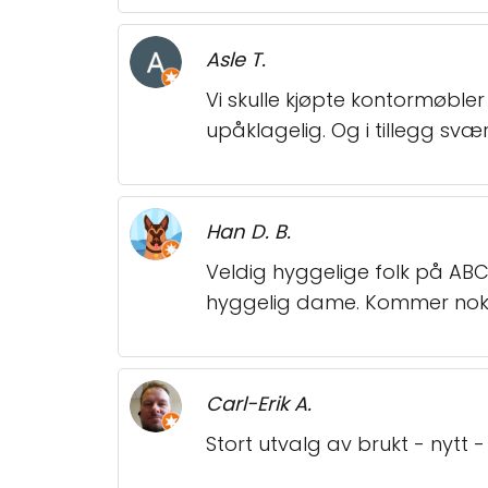
Asle T.
Vi skulle kjøpte kontormøble
upåklagelig. Og i tillegg svæ
Han D. B.
Veldig hyggelige folk på ABC 
hyggelig dame. Kommer nok t
Carl-Erik A.
Stort utvalg av brukt - nytt 