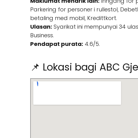
Maklumat menarik lain:
Inngang for pe
Parkering for personer i rullestol, Debet
betaling med mobil, Kredittkort.
Ulasan:
Syarikat ini mempunyai 34 ula
Business.
Pendapat purata:
4.6/5.
📌 Lokasi bagi ABC Gj