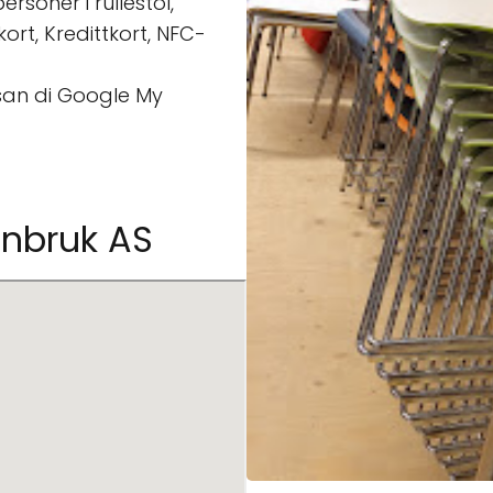
rsoner i rullestol,
kort, Kredittkort, NFC-
san di Google My
enbruk AS