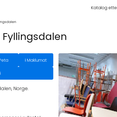
Katalog ette
lingsdalen
 Fyllingsdalen
Peta
ℹ️ Maklumat
i
alen, Norge.