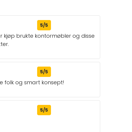
5/5
har kjøp brukte kontormøbler og disse
ter.
5/5
ge folk og smart konsept!
5/5