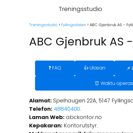
Treningsstudio
Treningsstudio
Fyllingsdalen
ABC Gjenbruk AS - Fyl
ABC Gjenbruk AS -
❓ FAQ
👍 Ulasan
📌 
⏰ Waktu operas
Alamat:
Spelhaugen 22A, 5147 Fyllingsd
Telefon:
48840400
.
Laman Web:
abckontor.no
Kepakaran:
Kontorutstyr.