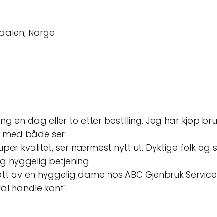
sdalen, Norge
ing en dag eller to etter bestilling. Jeg har kjøp b
d med både ser
uper kvalitet, ser nærmest nytt ut. Dyktige folk og
og hyggelig betjening
øtt av en hyggelig dame hos ABC Gjenbruk Servicen 
kal handle kont"