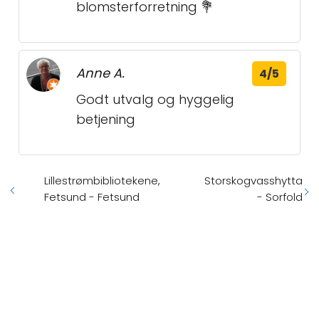
blomsterforretning 💐
Anne A.
4/5
Godt utvalg og hyggelig
betjening
Lillestrømbibliotekene,
Storskogvasshytta
Fetsund - Fetsund
- Sorfold