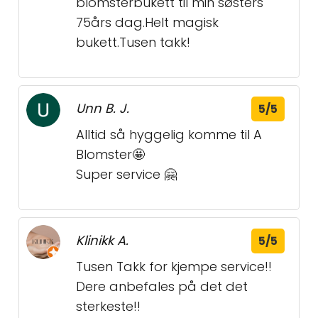
blomsterbukett til min søsters
75års dag.Helt magisk
bukett.Tusen takk!
Unn B. J.
5/5
Alltid så hyggelig komme til A
Blomster🤩
Super service 🤗
Klinikk A.
5/5
Tusen Takk for kjempe service!!
Dere anbefales på det det
sterkeste!!