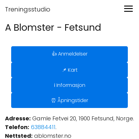
Treningsstudio
A Blomster - Fetsund
👍 Anmeldelser
📌 Kart
ℹ️ Informasjon
⏰ Åpningstider
Adresse:
Gamle Fetvei 20, 1900 Fetsund, Norge.
Telefon:
63884411
.
Nettsted:
ablomster.no